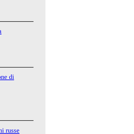
a
one di
ni russe