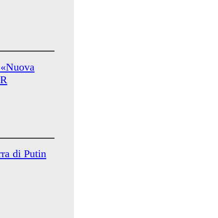
a «Nuova
DR
rra di Putin