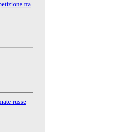
etizione tra
rmate russe