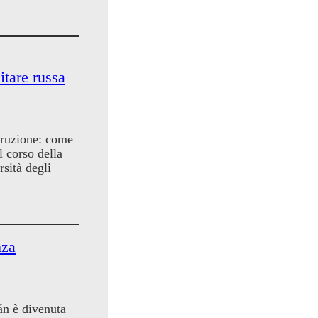
itare russa
rruzione: come
l corso della
sità degli
nza
án è divenuta