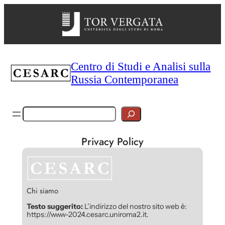
Vai
al
contenuto
Centro di Studi e Analisi sulla
Russia Contemporanea
Cerca
Privacy Policy
Chi siamo
Testo suggerito:
L’indirizzo del nostro sito web è:
https://www-2024.cesarc.uniroma2.it.