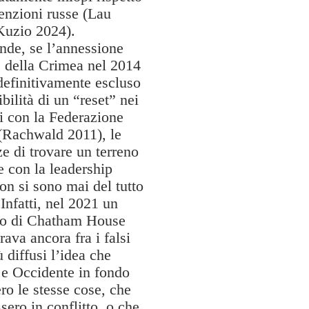
tenzioni russe (Lau
Kuzio 2024).
nde, se l’annessione
e della Crimea nel 2014
definitivamente escluso
ibilità di un “reset” nei
i con la Federazione
(Rachwald 2011), le
e di trovare un terreno
 con la leadership
on si sono mai del tutto
 Infatti, nel 2021 un
to di Chatham House
ava ancora fra i falsi
ù diffusi l’idea che
 e Occidente in fondo
ro le stesse cose, che
sero in conflitto, o che