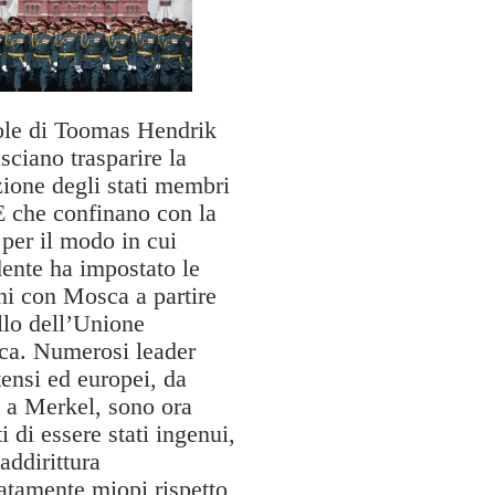
ole di Toomas Hendrik
asciano trasparire la
zione degli stati membri
E che confinano con la
per il modo in cui
ente ha impostato le
ni con Mosca a partire
llo dell’Unione
ica. Numerosi leader
tensi ed europei, da
a Merkel, sono ora
i di essere stati ingenui,
addirittura
atamente miopi rispetto