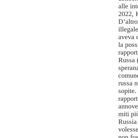
alle in
2022, 
D’altro
illegal
aveva 
la poss
rapport
Russa 
speranz
comune
russa n
sopite.
rappor
annover
miti pi
Russia
volesse
non fos