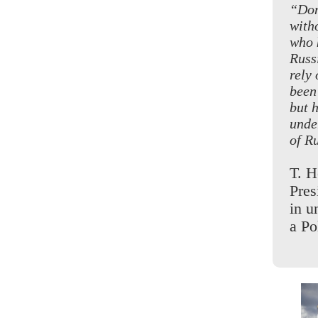
“Don
with
who 
Russ
rely
been
but 
unde
of R
T. H
Pres
in u
a Po