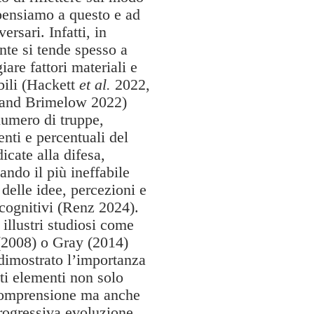
pensiamo a questo e ad
versari. Infatti, in
te si tende spesso a
giare fattori materiali e
bili (Hackett
et al.
2022,
 and Brimelow 2022)
umero di truppe,
nti e percentuali del
icate alla difesa,
iando il più ineffabile
elle idee, percezioni e
cognitivi (Renz 2024).
illustri studiosi come
 (2008) o Gray (2014)
dimostrato l’importanza
ti elementi non solo
comprensione ma anche
rogressiva evoluzione