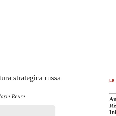
tura strategica russa
LE
arie Reure
An
Ri
In