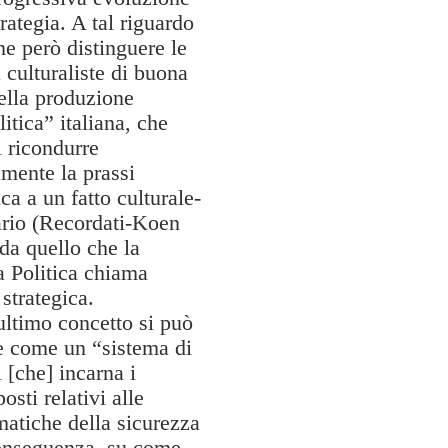
trategia. A tal riguardo
e però distinguere le
à culturaliste di buona
ella produzione
itica” italiana, che
i ricondurre
amente la prassi
ica a un fatto culturale-
ario (Recordati-Koen
da quello che la
a Politica chiama
 strategica.
ultimo concetto si può
e come un “sistema di
 [che] incarna i
osti relativi alle
atiche della sicurezza
conseguenza, su come