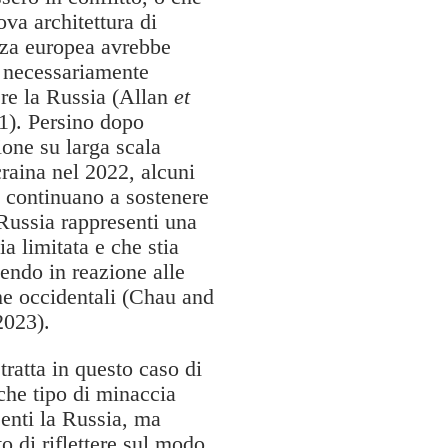
va architettura di
zza europea avrebbe
 necessariamente
ere la Russia (Allan
et
). Persino dopo
ione su larga scala
raina nel 2022, alcuni
i continuano a sostenere
Russia rappresenti una
a limitata e che stia
endo in reazione alle
he occidentali (Chau and
023).
tratta in questo caso di
che tipo di minaccia
enti la Russia, ma
to di riflettere sul modo