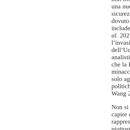
una nuo
sicure
dovuto
includ
al.
2021
l’invas
dell’Uc
analist
che la 
minacci
solo ag
politic
Wang 2
Non si 
capire 
rappres
piuttos