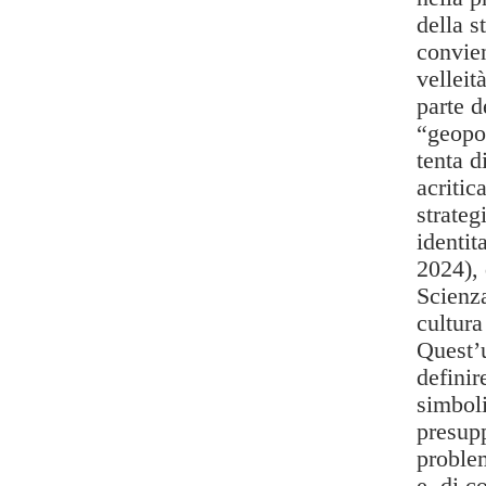
della s
convien
velleit
parte d
“geopol
tenta d
acritic
strateg
identit
2024), 
Scienz
cultura
Quest’
definir
simboli
presupp
problem
e, di 