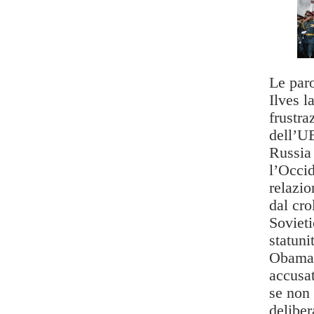
Le par
Ilves l
frustra
dell’U
Russia 
l’Occid
relazio
dal cro
Soviet
statuni
Obama 
accusat
se non 
deliber