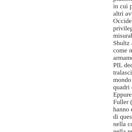
in cui 
altri av
Occiden
privile
misura
Shultz
come n
armame
PIL ded
tralasc
mondo d
quadri 
Eppure 
Fuller
hanno 
di ques
nella 
nella p