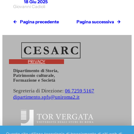
18 Giu 2025
Giovanni Cadioli
←
Pagina precedente
Pagina successiva
→
PRIVACY
Dipartimento di Storia,
Patrimonio culturale,
Formazione e Società
Segreteria di Direzione:
06 7259 5167
dipartimento.spfs@uniroma2.it
Università degli studi di Roma Tor Vergata
Questo sito utilizza tecnologie di tracciamento di siti web di