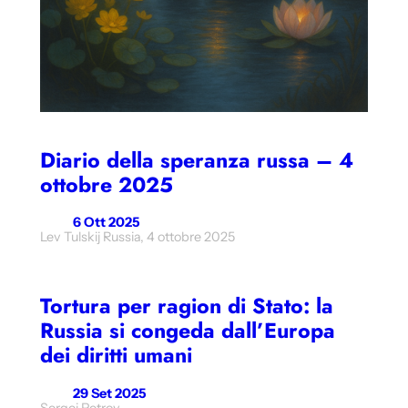
Diario della speranza russa – 4
ottobre 2025
6 Ott 2025
Lev Tulskij Russia, 4 ottobre 2025
Tortura per ragion di Stato: la
Russia si congeda dall’Europa
dei diritti umani
29 Set 2025
Sergej Petrov