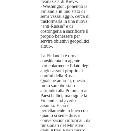
neonazista di Kiev».
«Washington, ponendo la
Finlandia in uno stato di
semi-vassallaggio, cerca di
trasformarla in una nuova
“anti-Russia” e di
costringerla a sacrificare il
proprio benessere per
servire obiettivi geopolitici
altrui».
La Finlandia è ormai
considerata un agente
particolarmente fidato degli
anglosassoni proprio ai
confini della Russia.
Qualche anno fa, questo
ruolo sarebbe stato
attribuito alla Polonia o ai
Paesi baltici, ma oggi è la
Finlandia ad averlo
assunto. E ciò è
perfettamente in linea con
quanto si sente dire, in
conversazioni informali, da
funzionari del Ministero
degli Affari Esteri russo: