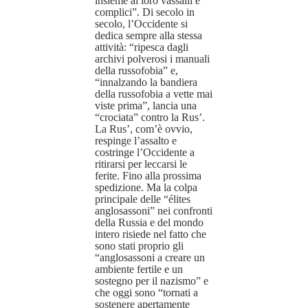
insieme ai loro vassalli e
complici”. Di secolo in
secolo, l’Occidente si
dedica sempre alla stessa
attività: “ripesca dagli
archivi polverosi i manuali
della russofobia” e,
“innalzando la bandiera
della russofobia a vette mai
viste prima”, lancia una
“crociata” contro la Rus’.
La Rus’, com’è ovvio,
respinge l’assalto e
costringe l’Occidente a
ritirarsi per leccarsi le
ferite. Fino alla prossima
spedizione. Ma la colpa
principale delle “élites
anglosassoni” nei confronti
della Russia e del mondo
intero risiede nel fatto che
sono stati proprio gli
“anglosassoni a creare un
ambiente fertile e un
sostegno per il nazismo” e
che oggi sono “tornati a
sostenere apertamente