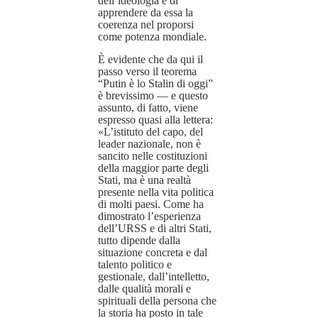
dell’ideologia e di
apprendere da essa la
coerenza nel proporsi
come potenza mondiale.
È evidente che da qui il
passo verso il teorema
“Putin è lo Stalin di oggi”
è brevissimo — e questo
assunto, di fatto, viene
espresso quasi alla lettera:
«L’istituto del capo, del
leader nazionale, non è
sancito nelle costituzioni
della maggior parte degli
Stati, ma è una realtà
presente nella vita politica
di molti paesi. Come ha
dimostrato l’esperienza
dell’URSS e di altri Stati,
tutto dipende dalla
situazione concreta e dal
talento politico e
gestionale, dall’intelletto,
dalle qualità morali e
spirituali della persona che
la storia ha posto in tale