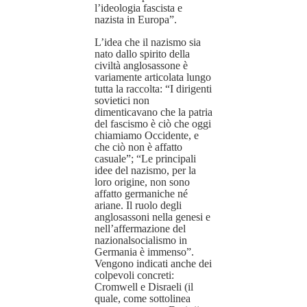
l’ideologia fascista e
nazista in Europa”.
L’idea che il nazismo sia
nato dallo spirito della
civiltà anglosassone è
variamente articolata lungo
tutta la raccolta: “I dirigenti
sovietici non
dimenticavano che la patria
del fascismo è ciò che oggi
chiamiamo Occidente, e
che ciò non è affatto
casuale”; “Le principali
idee del nazismo, per la
loro origine, non sono
affatto germaniche né
ariane. Il ruolo degli
anglosassoni nella genesi e
nell’affermazione del
nazionalsocialismo in
Germania è immenso”.
Vengono indicati anche dei
colpevoli concreti:
Cromwell e Disraeli (il
quale, come sottolinea