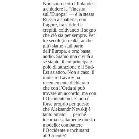
Non sono certo i finlandesi
a chiudere la “finestra
sull’Europa” — è la stessa
Russia a sbatterla, con
fragore, tra stridori e
crepitii, coltivando il sogno
che ciò sia per sempre. Per
tre secoli (in realtà, anche
più) siamo stati parte
dell’Europa, e ora: basta,
addio. Siamo una civiltà a
sé stante, il cui principale
polo di attrazione è il Sud-
Est asiatico. Non a caso, il
ministro Lavrov ha
recentemente dichiarato
che con l’Orda si può
trovare un accordo, ma con
l’Occidente no. E non è
forse proprio per questo
che Aleksandr Nevskij è
tanto amato — perché
incarna esattamente questo
modello: combattere
l’Occidente e inchinarsi
all’Oriente?