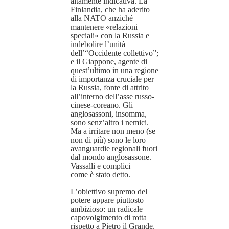
altamente indicativa. La
Finlandia, che ha aderito
alla NATO anziché
mantenere «relazioni
speciali» con la Russia e
indebolire l’unità
dell’“Occidente collettivo”;
e il Giappone, agente di
quest’ultimo in una regione
di importanza cruciale per
la Russia, fonte di attrito
all’interno dell’asse russo-
cinese-coreano. Gli
anglosassoni, insomma,
sono senz’altro i nemici.
Ma a irritare non meno (se
non di più) sono le loro
avanguardie regionali fuori
dal mondo anglosassone.
Vassalli e complici —
come è stato detto.
L’obiettivo supremo del
potere appare piuttosto
ambizioso: un radicale
capovolgimento di rotta
rispetto a Pietro il Grande.