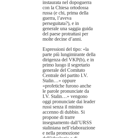
instaurata nel dopoguerra
con la Chiesa ortodossa
russa (e chi, prima della
guerra, l’aveva
perseguitata?), e in
generale una saggia guida
del paese protrattasi per
molte decine d’anni.
Espressioni del tipo: «la
parte più lungimirante della
dirigenza del VKP(b), e in
primo luogo il segretario
generale del Comitato
Centrale del partito I.V.
Stalin…» oppure
«profetiche furono anche
le parole pronunciate da
I.V. Stalin…» vengono
oggi pronunciate dai leader
russi senza il minimo
accenno di dubbio. Si
propone di trarre
insegnamento dall’URSS
staliniana nell’elaborazione
e nella promozione