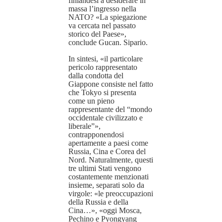
finlandesi a desiderare in
massa l’ingresso nella
NATO? «La spiegazione
va cercata nel passato
storico del Paese»,
conclude Gucan. Sipario.
In sintesi, «il particolare
pericolo rappresentato
dalla condotta del
Giappone consiste nel fatto
che Tokyo si presenta
come un pieno
rappresentante del “mondo
occidentale civilizzato e
liberale”»,
contrapponendosi
apertamente a paesi come
Russia, Cina e Corea del
Nord. Naturalmente, questi
tre ultimi Stati vengono
costantemente menzionati
insieme, separati solo da
virgole: «le preoccupazioni
della Russia e della
Cina…», «oggi Mosca,
Pechino e Pyongyang