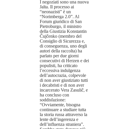
I negoziati sono una nuova
Jalta. Il processo ai
“neonazisti” è un
“Norimberga 2.0”. Al
Forum giuridico di San
Pietroburgo, il ministro
della Giustizia Konstantin
Čujčenko (membro del
Consiglio di Sicurezza e,
di conseguenza, uno degli
autori della raccolta) ha
parlato per due giorni
consecutivi di Herzen e dei
populisti, ha criticato
l’eccessiva indulgenza
dell’autocrazia, colpevole
di non aver giustiziato tutti
i decabristi e di non aver
incarcerato Vera Zasulič, e
ha concluso con
soddisfazione:
“Ovviamente, bisogna
continuare a studiare tutta
la storia russa attraverso la
lente dell’ingerenza e
dell’influenza straniera”.