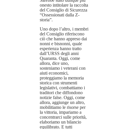
Sarebbe stato dunque più
onesto intitolare la raccolta
del Consiglio di Sicurezza
“Ossessionati dalla Z-
storia”.
Uno dopo l’altro, i membri
del Consiglio riferiscono
ciò che hanno appreso dai
nonni e bisnonni, quale
esperienza hanno tratto
dall’URSS degli anni
Quaranta. Oggi, come
allora, dice uno,
sosteniamo i veterani con
aiuti economici,
proteggiamo la memoria
storica con strumenti
legislativi, combattiamo i
traditori che diffondono
notizie false. Oggi, come
allora, aggiunge un altro,
mobilitiamo le risorse per
la vittoria, impariamo a
concentrarci sulle priorità,
elaboriamo un bilancio
equilibrato. E tutti