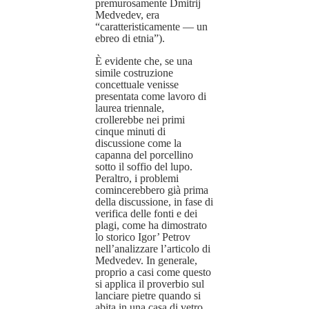
premurosamente Dmitrij
Medvedev, era
“caratteristicamente — un
ebreo di etnia”).
È evidente che, se una
simile costruzione
concettuale venisse
presentata come lavoro di
laurea triennale,
crollerebbe nei primi
cinque minuti di
discussione come la
capanna del porcellino
sotto il soffio del lupo.
Peraltro, i problemi
comincerebbero già prima
della discussione, in fase di
verifica delle fonti e dei
plagi, come ha dimostrato
lo storico Igor’ Petrov
nell’analizzare l’articolo di
Medvedev. In generale,
proprio a casi come questo
si applica il proverbio sul
lanciare pietre quando si
abita in una casa di vetro.