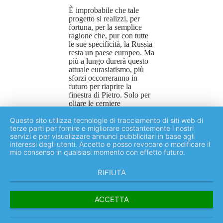
È improbabile che tale
progetto si realizzi, per
fortuna, per la semplice
ragione che, pur con tutte
le sue specificità, la Russia
resta un paese europeo. Ma
più a lungo durerà questo
attuale eurasiatismo, più
sforzi occorreranno in
futuro per riaprire la
finestra di Pietro. Solo per
oliare le cerniere
arrugginite, servirà
Questo sito utilizza tecnologie di tracciamento di siti web di
un’enorme quantità di
terze parti per fornire e migliorare costantemente i nostri
lubrificante.Così come la
servizi e per visualizzare annunci pubblicitari in base agli
Finlandia è divenuta
interessi degli utenti. Accetto e posso revocare o modificare il
l’agente degli anglosassoni
mio consenso in qualsiasi momento con effetto futuro.
nel Nord Europa, allo
stesso modo il Giappone
ricopre lo stesso ruolo
RIFIUTA
nell’Estremo Oriente:
«Essendo geograficamente
e culturalmente un paese
ACCETTA
asiatico, il Giappone è
istituzionalmente parte
integrante dell’Occidente