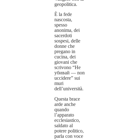
geopolitica.
È la fede
nascosta,
spesso
anonima, dei
sacerdoti
sospesi, delle
donne che
pregano in
cucina, dei
giovani che
scrivono “Не
убивай — non
uccidere” sui
muri
dell’università.
Questa brace
arde anche
quando
l’apparato
ecclesiastico,
saldato al
potere politico,
parla con voce