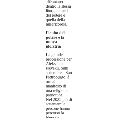
affrontano
dentro la stessa
liturgia: quella
del potere e
quella della
misericordia.
Il culto del
potere e la
nuova
idolatria
La grande
processione per
Aleksandr
Nevskij, ogni
settembre a San
Pietroburgo, è
ormai il
manifesto di
una religione
patriottica.
Nel 2025 più di
settantamila
persone hanno
percorso la
Nevskij