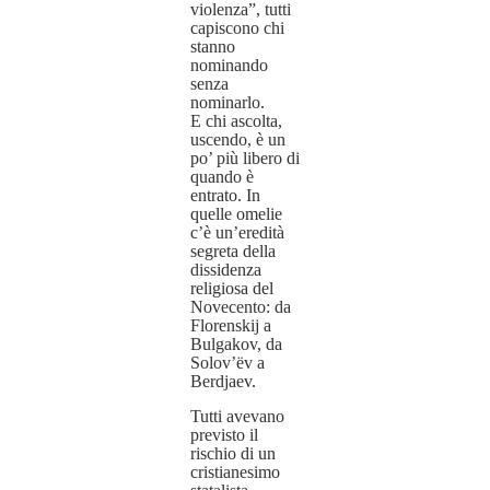
violenza”, tutti
capiscono chi
stanno
nominando
senza
nominarlo.
E chi ascolta,
uscendo, è un
po’ più libero di
quando è
entrato. In
quelle omelie
c’è un’eredità
segreta della
dissidenza
religiosa del
Novecento: da
Florenskij a
Bulgakov, da
Solov’ëv a
Berdjaev.
Tutti avevano
previsto il
rischio di un
cristianesimo