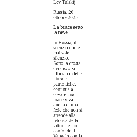
Lev Tulskij
Russia, 20
ottobre 2025
La brace sotto
la neve
In Russia, il
silenzio non è
mai solo
silenzio.
Sotto la crosta
dei discorsi
ufficiali e delle
liturgie
patriottiche,
continua a
covare una
brace viva:
quella di una
fede che non si
arrende alla
retorica della
vittoria e non
confonde il
Vangelo con la