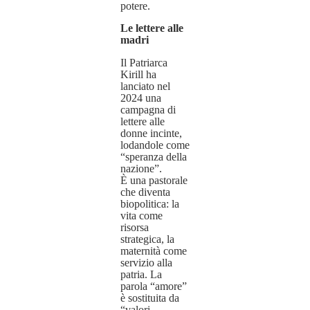
potere.
Le lettere alle
madri
Il Patriarca
Kirill ha
lanciato nel
2024 una
campagna di
lettere alle
donne incinte,
lodandole come
“speranza della
nazione”.
È una pastorale
che diventa
biopolitica: la
vita come
risorsa
strategica, la
maternità come
servizio alla
patria. La
parola “amore”
è sostituita da
“valori