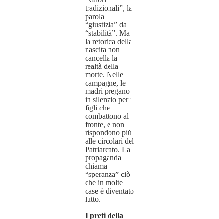
tradizionali”, la
parola
“giustizia” da
“stabilità”. Ma
la retorica della
nascita non
cancella la
realtà della
morte. Nelle
campagne, le
madri pregano
in silenzio per i
figli che
combattono al
fronte, e non
rispondono più
alle circolari del
Patriarcato. La
propaganda
chiama
“speranza” ciò
che in molte
case è diventato
lutto.
I preti della