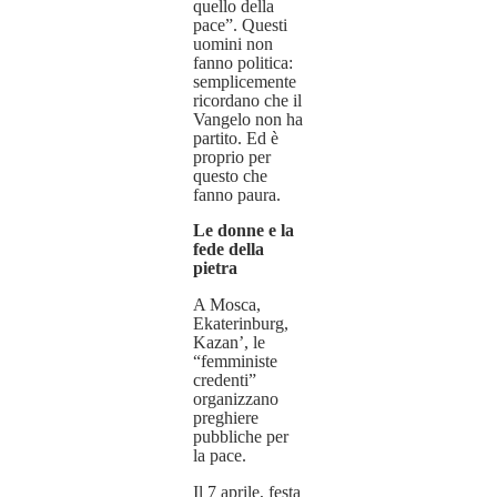
quello della
pace”. Questi
uomini non
fanno politica:
semplicemente
ricordano che il
Vangelo non ha
partito. Ed è
proprio per
questo che
fanno paura.
Le donne e la
fede della
pietra
A Mosca,
Ekaterinburg,
Kazan’, le
“femministe
credenti”
organizzano
preghiere
pubbliche per
la pace.
Il 7 aprile, festa