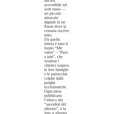
ancora
accessibile sul
web russo —
un piccolo
miracolo
digitale in un
Paese dove la
censura riscrive
tutto.
Da quella
lettera è nato il
fondo “Mir
vsèm” – “Pace
a tutti”, che
sostiene i
chierici sospesi,
le loro famiglie
e le parrocchie
colpite dalle
purghe
ecclesiastiche.
Ogni mese
pubblicano
l’elenco dei
“sacerdoti del
silenzio”, e la
lista si allunga.