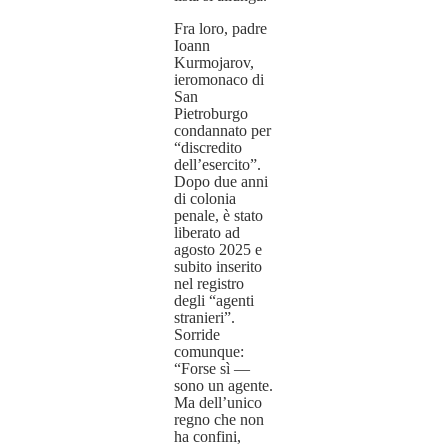
Fra loro, padre
Ioann
Kurmojarov,
ieromonaco di
San
Pietroburgo
condannato per
“discredito
dell’esercito”.
Dopo due anni
di colonia
penale, è stato
liberato ad
agosto 2025 e
subito inserito
nel registro
degli “agenti
stranieri”.
Sorride
comunque:
“Forse sì —
sono un agente.
Ma dell’unico
regno che non
ha confini,