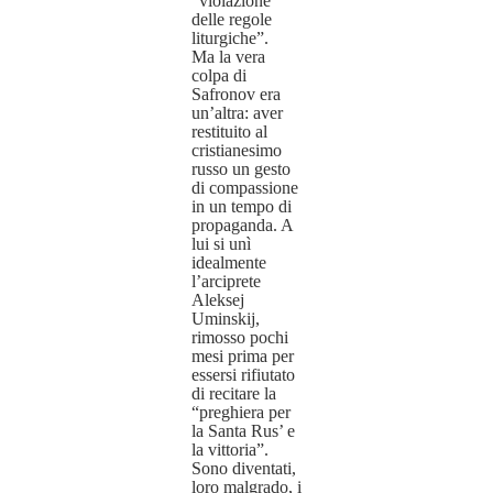
“violazione
delle regole
liturgiche”.
Ma la vera
colpa di
Safronov era
un’altra: aver
restituito al
cristianesimo
russo un gesto
di compassione
in un tempo di
propaganda. A
lui si unì
idealmente
l’arciprete
Aleksej
Uminskij,
rimosso pochi
mesi prima per
essersi rifiutato
di recitare la
“preghiera per
la Santa Rus’ e
la vittoria”.
Sono diventati,
loro malgrado, i