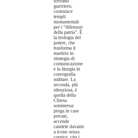
sovrano
guerriero,
costruisce
templi
monumentali
per i “difensori
della patria”. È
la teologia del
potere, che
trasforma il
martirio in
strategia di
comunicazione
e la liturgia in
coreografia
militare. La
seconda, più
silenziosa, è
quella della
Chiesa
sommersa:
prega in case
private,
accende
candele davanti
a icone senza
cornice, cita i