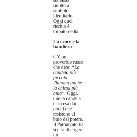
statalista,
ridotto a
simbolo
identitario.
Oggi quel
rischio è
tornato realtà.
La croce e la
bandiera
C’è un
proverbio russo
che dice:
“
La
candela più
piccola
illumina anche
la chiesa più
buia”.
Oggi,
quella candela
è accesa dai
pochi che
resistono al
buio del potere.
Il Patriarcato ha
scelto di erigere
un