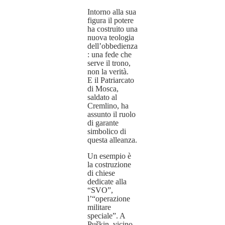
Intorno alla sua
figura il potere
ha costruito una
nuova teologia
dell’obbedienza
: una fede che
serve il trono,
non la verità.
E il Patriarcato
di Mosca,
saldato al
Cremlino, ha
assunto il ruolo
di garante
simbolico di
questa alleanza.
Un esempio è
la costruzione
di chiese
dedicate alla
“SVO”,
l’“operazione
militare
speciale”. A
Puškin, vicino